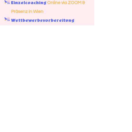
Online via ZOOM &
Einzelcoaching
Präsenz in Wien
Wettbewerbsvorbereitung
für Lehrer:innen
Workshops
für Schüler:innen
Workshops
für Eltern
Workshops
Melde dich gerne mit deinem Anliegen – ich
freue mich, von dir zu hören!
Kontakt
+43 650 /
78 36 507
office@leonhard-koenigseder.com